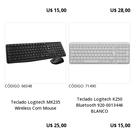
574 / E5-575 / E5-576 / E5-722
A315-31 A315-33 A315-41
U$ 15,00
U$ 28,00
A515-41 A315-51 A315-53 ES1-
523 series ES1-523g ES1-523-
473W
CÓDIGO: 66348
CÓDIGO: 71490
Teclado Logitech K250
Teclado Logitech MK235
Bluetooth 920-0013446
Wireless Com Mouse
BLANCO
U$ 25,00
U$ 15,00