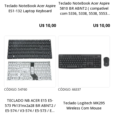
Teclado NoteBook Acer Aspire
Teclado NoteBook Acer Aspire
5810 BR ABNT2 ( compatível
ES1-132 Laptop Keyboard
com 5336, 5338, 5538, 5553,
5536, 5551, 5736, 5738, 5739,
5740, 5745, 5750 e outros.
U$ 10,00
U$ 10,00
CÓDIGO: 54760
CÓDIGO: 66337
TECLADO NB ACER E15 E5-
Teclado Logitech MK295
573 Pk131nx2a28 BR ABNT2 /
Wireless Com Mouse
E5-574 / V3-574 / E5-573 / E5-