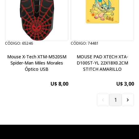
CÓDIGO: 65246
CÓDIGO: 74481
Mouse X-Tech XTM-M520SM
MOUSE PAD XTECH XTA-
Spider-Man Miles Morales
D100ST-YL 22X18X0.2CM
Óptico USB
STITCH AMARILLO
U$ 8,00
U$ 3,00
1