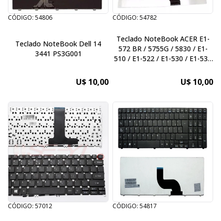
CÓDIGO: 54806
CÓDIGO: 54782
Teclado NoteBook ACER E1-
Teclado NoteBook Dell 14
572 BR / 5755G / 5830 / E1-
3441 PS3G001
510 / E1-522 / E1-530 / E1-532
G-PG / E1-570 G / E1-572 / E1-
731 / E1-771 / E5-511 / E5-521
U$ 10,00
U$ 10,00
/ E5-551 / E5-571 / E5-721 / E5-
731 / E5-771 / ES1-512 / ES1-
711 / V3-531 / V3-551 / V3-571
/ V3-731 / V
CÓDIGO: 57012
CÓDIGO: 54817