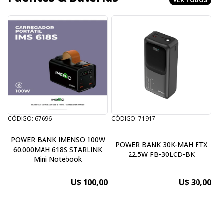
VER TODOS
CÓDIGO: 67696
CÓDIGO: 71917
C
POWER BANK IMENSO 100W
POWER BANK 30K-MAH FTX
60.000MAH 618S STARLINK
22.5W PB-30LCD-BK
Mini Notebook
U$ 100,00
U$ 30,00