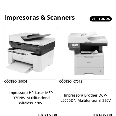
Impresoras & Scanners
VER TODOS
CÓDIGO: 39001
CÓDIGO: 67573
C
Impressora HP Laser MFP
Impressora Brother DCP-
137FNW Multifuncional
L5660DN Multifuncional 220V
Wireless 220V
U$ 215,00
U$ 605,00