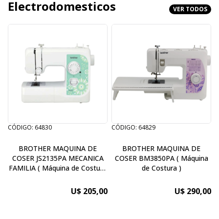
Electrodomesticos
VER TODOS
CÓDIGO: 64830
CÓDIGO: 64829
C
BROTHER MAQUINA DE
BROTHER MAQUINA DE
COSER JS2135PA MECANICA
COSER BM3850PA ( Máquina
24
FAMILIA ( Máquina de Costura
de Costura )
)
U$ 205,00
U$ 290,00