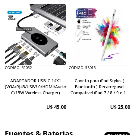
CÓDIGO: 62052
CÓDIGO: 58013
C
ADAPTADOR USB-C 14X1
Caneta para iPad Stylus (
(VGA/RJ45/USB3.0/HDMI/Audio3.5mm/MicroSD/USB-
Bluetooth ) Recarregavel
C/15W Wireless Charger)
Compativel iPad 7 / 8 / 9 e 10
–
Geracao , iPad Pro ( pode
econstar a mao na tela que
U$ 45,00
U$ 25,00
nao interfere )
Fuentes & Baterias