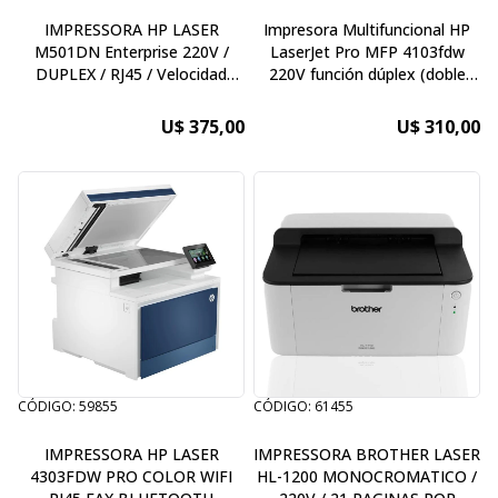
IMPRESSORA HP LASER
Impresora Multifuncional HP
M501DN Enterprise 220V /
LaserJet Pro MFP 4103fdw
DUPLEX / RJ45 / Velocidad
220V función dúplex (doble
45ppm / 4.800 x 600 dpi /HP
cara) automática en el
ePrint; Apple AirPrint™ / Ciclo
escaneo como en la impresión
U$ 375,00
U$ 310,00
trabajo mensual 100.000
páginas (Toner 87A CF287A /
87X CF287X -18.000 paginas )
CÓDIGO: 59855
CÓDIGO: 61455
IMPRESSORA HP LASER
IMPRESSORA BROTHER LASER
4303FDW PRO COLOR WIFI
HL-1200 MONOCROMATICO /