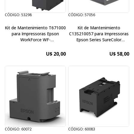
CÓDIGO: 53298
CÓDIGO: 57056
Kit de Mantenimiento T671000
Kit de Mantenimiento
para Impressoras Epson
C13S210057 para Impressoras
WorkForce WF-
Epson Series SureColor
5190/5690/4630/5110/5620/M5194/R5190/R5690/4010/4020/4023
T5170M/T3170M/T5170/T3170/T
24'' / F571 / F570
U$ 20,00
U$ 58,00
CÓDIGO: 60072
CÓDIGO: 60083