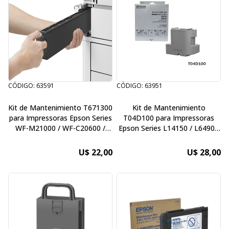
CÓDIGO: 63591
CÓDIGO: 63951
Kit de Mantenimiento T671300
Kit de Mantenimiento
para Impressoras Epson Series
T04D100 para Impressoras
WF-M21000 / WF-C20600 /
Epson Series L14150 / L6490 /
WF-C20750 / WF-C21000 / WF-
L6270 / M1180 / M2170 /
M20590F / WF-M20590 / WF-
M3180 / L6191 / L6161
U$ 22,00
U$ 28,00
C17590 / WF-C20590