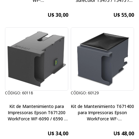
WF-
SureColor T3475 / T5475 /
C579R/M5299/M5799/C5290/C5790
P7570 24" / P9570 44" /
T671600
T5470M 36" / T3470 / T5470 /
U$ 30,00
U$ 55,00
P6000 / P7000 / P9000 / P8000
CÓDIGO: 60118
CÓDIGO: 60129
Kit de Mantenimiento para
Kit de Mantenimiento T671400
Impressoras Epson T671200
para Impressoras Epson
WorkForce WF-6090 / 6590 /
WorkForce WF-
8090 / 8590 / R8590
C878R/C879R/C8190/C8690/C86
U$ 34,00
U$ 48,00