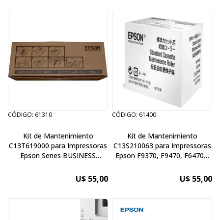
CÓDIGO: 61310
CÓDIGO: 61400
Kit de Mantenimiento
Kit de Mantenimiento
C13T619000 para Impressoras
C13S210063 para Impressoras
Epson Series BUSINESS
Epson F9370, F9470, F6470H
INKJET: B300 / B500N / B310N
44", F6470 44" , F6370
/ Epson SC-P5000 VIOLET /
U$ 55,00
U$ 55,00
VIOLET SPECTRO / STD
SPECTRO