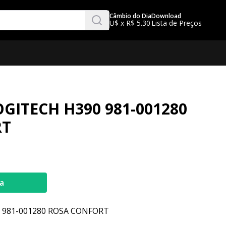
Câmbio do Dia
Download
U$ x R$ 5.30
Lista de Preços
GITECH H390 981-001280
RT
a
 981-001280 ROSA CONFORT