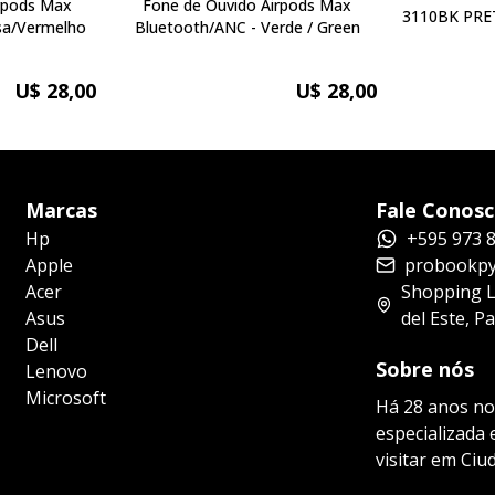
rpods Max
Fone de Ouvido Airpods Max
3110BK PRETA 8W / Bluetoo
h/ANC - Rosa/Vermelho
Bluetooth/ANC - Verde / Green
U$ 28,00
U$ 28,00
Marcas
Fale Conos
Hp
+595 973 
Apple
probookpy
Acer
Shopping La
Asus
del Este, P
Dell
Sobre nós
Lenovo
Microsoft
Há 28 anos no
especializada
visitar em Ciu