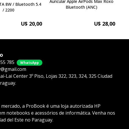
Auricular Apple AirPods Max Roxo
th 5.4
Bluetooth (ANC)
/ 2200
U$ 20,00
U$ 28,00
co
855 785
WhatsApp
@gmail.com
i-Lai Center 3º Piso, Lojas 322, 323, 324, 325 Ciudad
araguay.
 mercado, a ProBook é uma loja autorizada HP
 em notebooks e acessórios de informática. Venha nos
dad del Este no Paraguay.