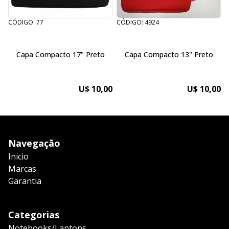
CÓDIGO: 77
CÓDIGO: 4924
C
Capa Compacto 17" Preto
Capa Compacto 13" Preto
U$ 10,00
U$ 10,00
Navegação
Inicio
Marcas
Garantia
Categorias
Notebooks/Laptops