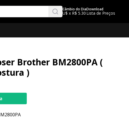
Câmbio do Dia
Download
U$ x R$ 5.30
Lista de Preços
ser Brother BM2800PA (
stura )
a
 BM2800PA