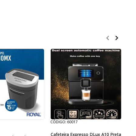
1
CÓDIGO: 60017
CÓDI
Cafeteira Expresso DLux A10 Preta
Lam