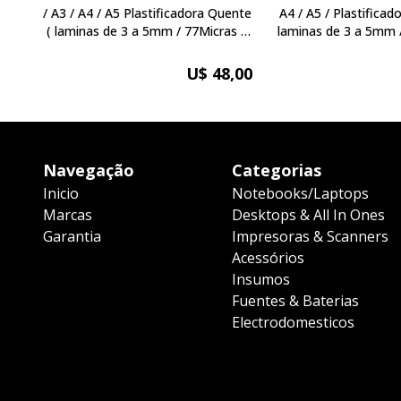
/ A3 / A4 / A5 Plastificadora Quente
A4 / A5 / Plastificadora Quente (
( laminas de 3 a 5mm / 77Micras a
laminas de 3 a 5mm 
127micras )
127micras
U$ 48,00
Navegação
Categorias
Inicio
Notebooks/Laptops
Marcas
Desktops & All In Ones
Garantia
Impresoras & Scanners
Acessórios
Insumos
Fuentes & Baterias
Electrodomesticos