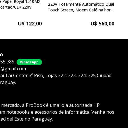
de Papel Royal 1510MX
220V Totalmente Automático Dual
A4 / A5 / 
/cartao/CD/ 220V
Touch Screen, Moem Café na hora,
Cappucinno ,Leite , café expresso
77M
(excelente qualidade e preço
U$ 122,00
U$ 560,00
perfeito)
co
855 785
WhatsApp
@gmail.com
i-Lai Center 3º Piso, Lojas 322, 323, 324, 325 Ciudad
araguay.
 mercado, a ProBook é uma loja autorizada HP
 em notebooks e acessórios de informática. Venha nos
dad del Este no Paraguay.