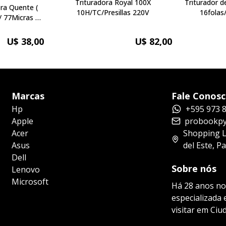
Trituradora Royal 100X
Triturador 
10H/TC/Presillas 220V
16folas
/ 77Micras a
 )
U$ 38,00
U$ 82,00
Marcas
Fale Conos
Hp
+595 973 
Apple
probookpy
Acer
Shopping La
Asus
del Este, P
Dell
Sobre nós
Lenovo
Microsoft
Há 28 anos no
especializada
visitar em Ciu