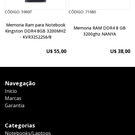
CÓDIGO: 59697
CÓDIGO: 71680
C
Memoria Ram para Notebook
Memoria RAM DDR4 8 GB
Kingston DDR4 8GB 3200MHZ
3200ghz NANYA
- KVR32S22S6/8
U$ 55,00
U$ 38,00
Navegação
Inicio
Marcas
Garantia
Categorias
Notebooks/Laptops