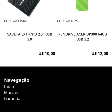
CÓDIGO: 11966
CÓDIGO: 49753
C
GAVETA EXT.P/HD 2.5" USB
PENDRIVE ACER UP300 64GB
P
3.0
USB 3.2
U$ 10,00
U$ 12,00
Navegação
Inicio
Marcas
Garantia