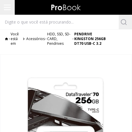
Você
HDD, SSD, SD-
PENDRIVE
está
Acessórios
CARD,
KINGSTON 256GB
em
Pendrives
DT70 USB-C 3.2