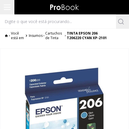
Você
Cartuchos
TINTA EPSON 206
Insumos
está em
de Tinta
T206220 CYAN XP-2101