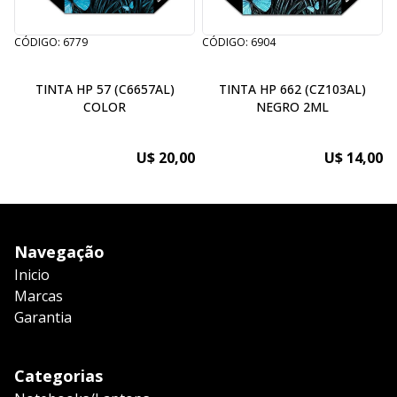
CÓDIGO: 6779
CÓDIGO: 6904
C
TINTA HP 57 (C6657AL)
TINTA HP 662 (CZ103AL)
COLOR
NEGRO 2ML
U$ 20,00
U$ 14,00
Navegação
Inicio
Marcas
Garantia
Categorias