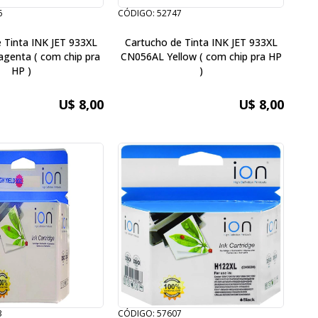
6
CÓDIGO: 52747
 Tinta INK JET 933XL
Cartucho de Tinta INK JET 933XL
enta ( com chip pra
CN056AL Yellow ( com chip pra HP
HP )
)
U$ 8,00
U$ 8,00
3
CÓDIGO: 57607