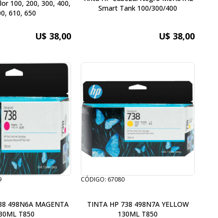
r 100, 200, 300, 400,
Smart Tank 100/300/400
0, 610, 650
U$ 38,00
U$ 38,00
9
CÓDIGO: 67080
738 498N6A MAGENTA
TINTA HP 738 498N7A YELLOW
30ML T850
130ML T850