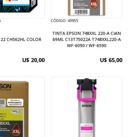
5
CÓDIGO: 49955
TINTA EPSON 748XXL 220-A CIAN
122 CH562HL COLOR
69ML C13T75022A T748XXL220-A
WF-6090 / WF-6590
U$ 20,00
U$ 65,00