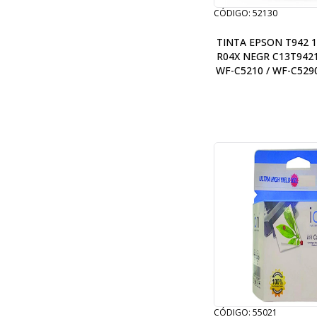
CÓDIGO: 52130
TINTA EPSON T942 1
R04X NEGR C13T942
WF-C5210 / WF-C529
/ WF-C57
CÓDIGO: 55021