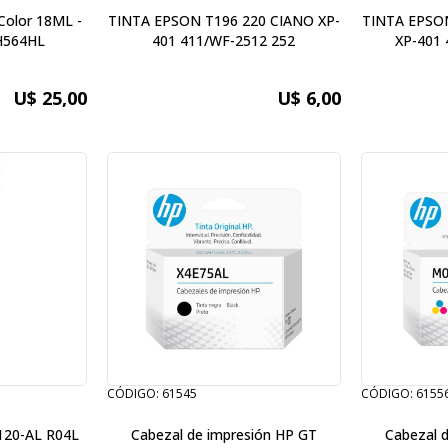
Color 18ML -
TINTA EPSON T196 220 CIANO XP-
TINTA EPSO
H564HL
401 411/WF-2512 252
XP-401 
U$ 25,00
U$ 6,00
CÓDIGO: 61545
CÓDIGO: 6155
120-AL R04L
Cabezal de impresión HP GT
Cabezal 