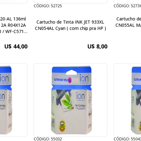
CÓDIGO: 52725
CÓDIGO: 5273
20-AL 136ml
Cartucho de
Cartucho de Tinta INK JET 933XL
12A R04X12A
CN055AL Mag
CN054AL Cyan ( com chip pra HP )
0 / WF-C5710
90
U$ 44,00
U$ 8,00
CÓDIGO: 55032
CÓDIGO: 5504