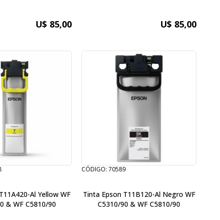
U$ 85,00
U$ 85,00
8
CÓDIGO: 70589
 T11A420-Al Yellow WF
Tinta Epson T11B120-Al Negro WF
0 & WF C5810/90
C5310/90 & WF C5810/90