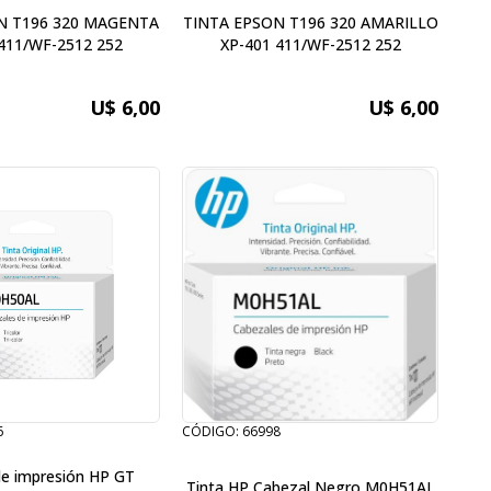
N T196 320 MAGENTA
TINTA EPSON T196 320 AMARILLO
411/WF-2512 252
XP-401 411/WF-2512 252
U$ 6,00
U$ 6,00
6
CÓDIGO: 66998
de impresión HP GT
Tinta HP Cabezal Negro M0H51AL