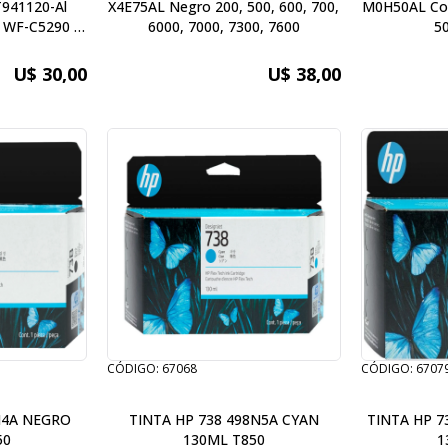
941120-Al
X4E75AL Negro 200, 500, 600, 700,
M0H50AL Colo
 WF-C5290 /
6000, 7000, 7300, 7600
50
-C5790
U$ 30,00
U$ 38,00
CÓDIGO: 67068
CÓDIGO: 6707
N4A NEGRO
TINTA HP 738 498N5A CYAN
TINTA HP 
50
130ML T850
1