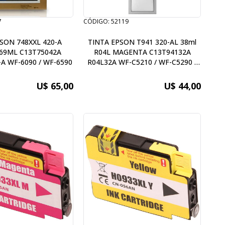
7
CÓDIGO: 52119
SON 748XXL 420-A
TINTA EPSON T941 320-AL 38ml
69ML C13T75042A
R04L MAGENTA C13T94132A
A WF-6090 / WF-6590
R04L32A WF-C5210 / WF-C5290 /
WF-C5710 / WF-C5790
U$ 65,00
U$ 44,00