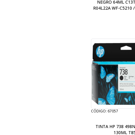
NEGRO 64ML C13T
R04L22A WF-C5210 /
WF-C5710 / WF
CÓDIGO: 67057
TINTA HP 738 498
130ML T8