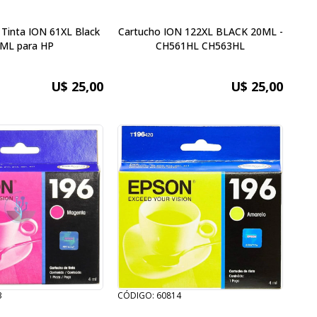
 Tinta ION 61XL Black
Cartucho ION 122XL BLACK 20ML -
ML para HP
CH561HL CH563HL
U$ 25,00
U$ 25,00
3
CÓDIGO: 60814