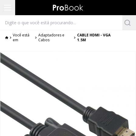
Você está
Adaptadores e
CABLE HDMI - VGA
em
Cabos
1.5M