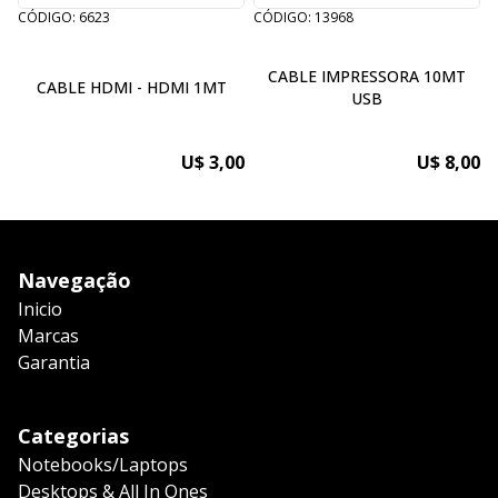
CÓDIGO: 6623
CÓDIGO: 13968
C
CABLE IMPRESSORA 10MT
CABLE HDMI - HDMI 1MT
USB
U$ 3,00
U$ 8,00
Navegação
Inicio
Marcas
Garantia
Categorias
Notebooks/Laptops
Desktops & All In Ones