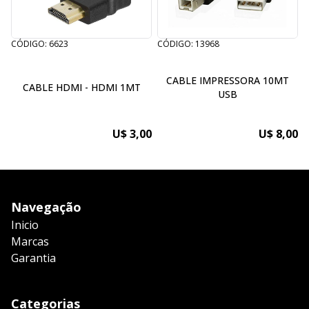
CÓDIGO: 6623
CÓDIGO: 13968
C
CABLE IMPRESSORA 10MT
CABLE HDMI - HDMI 1MT
USB
U$ 3,00
U$ 8,00
Navegação
Inicio
Marcas
Garantia
Categorias